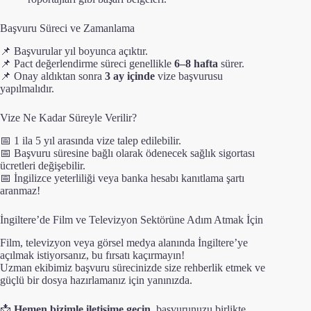
Başvuru Süreci ve Zamanlama
📌 Başvurular yıl boyunca açıktır.
📌 Pact değerlendirme süreci genellikle
6–8 hafta
sürer.
📌 Onay aldıktan sonra
3 ay içinde
vize başvurusu
yapılmalıdır.
Vize Ne Kadar Süreyle Verilir?
📅 1 ila 5 yıl arasında vize talep edilebilir.
📅 Başvuru süresine bağlı olarak ödenecek sağlık sigortası
ücretleri değişebilir.
📅 İngilizce yeterliliği veya banka hesabı kanıtlama şartı
aranmaz!
İngiltere’de Film ve Televizyon Sektörüne Adım Atmak İçin
Film, televizyon veya görsel medya alanında İngiltere’ye
açılmak istiyorsanız, bu fırsatı kaçırmayın!
Uzman ekibimiz başvuru sürecinizde size rehberlik etmek ve
güçlü bir dosya hazırlamanız için yanınızda.
📩
Hemen bizimle iletişime geçin
, başvurunuzu birlikte