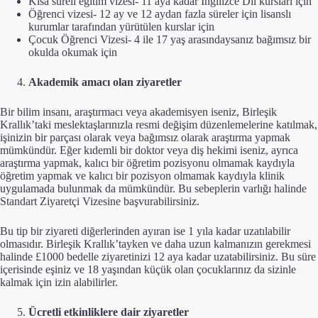
Kısa süreli eğitim vizesi- 11 aya kadar İngilizce Dil kursları için
Öğrenci vizesi- 12 ay ve 12 aydan fazla süreler için lisanslı
kurumlar tarafından yürütülen kurslar için
Çocuk Öğrenci Vizesi- 4 ile 17 yaş arasındaysanız bağımsız bir
okulda okumak için
Akademik amacı olan ziyaretler
Bir bilim insanı, araştırmacı veya akademisyen iseniz, Birleşik
Krallık’taki meslektaşlarınızla resmi değişim düzenlemelerine katılmak,
işinizin bir parçası olarak veya bağımsız olarak araştırma yapmak
mümkündür. Eğer kıdemli bir doktor veya diş hekimi iseniz, ayrıca
araştırma yapmak, kalıcı bir öğretim pozisyonu olmamak kaydıyla
öğretim yapmak ve kalıcı bir pozisyon olmamak kaydıyla klinik
uygulamada bulunmak da mümkündür. Bu sebeplerin varlığı halinde
Standart Ziyaretçi Vizesine başvurabilirsiniz.
Bu tip bir ziyareti diğerlerinden ayıran ise 1 yıla kadar uzatılabilir
olmasıdır. Birleşik Krallık’tayken ve daha uzun kalmanızın gerekmesi
halinde £1000 bedelle ziyaretinizi 12 aya kadar uzatabilirsiniz. Bu süre
içerisinde eşiniz ve 18 yaşından küçük olan çocuklarınız da sizinle
kalmak için izin alabilirler.
Ücretli etkinliklere dair ziyaretler