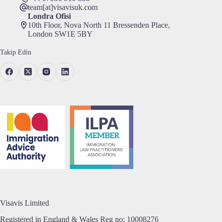
team[at]visavisuk.com
Londra Ofisi
10th Floor, Nova North 11 Bressenden Place,
London SW1E 5BY
Takip Edin
Visavis Limited
Registered in England & Wales Reg no:
10008276