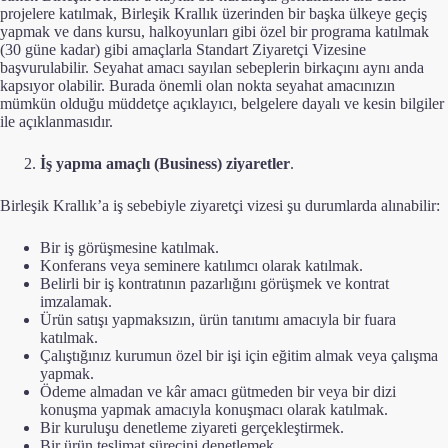
projelere katılmak, Birleşik Krallık üzerinden bir başka ülkeye geçiş
yapmak ve dans kursu, halkoyunları gibi özel bir programa katılmak
(30 güne kadar) gibi amaçlarla Standart Ziyaretçi Vizesine
başvurulabilir. Seyahat amacı sayılan sebeplerin birkaçını aynı anda
kapsıyor olabilir. Burada önemli olan nokta seyahat amacınızın
mümkün olduğu müddetçe açıklayıcı, belgelere dayalı ve kesin bilgiler
ile açıklanmasıdır.
İş yapma amaçlı (Business) ziyaretler
.
Birleşik Krallık’a iş sebebiyle ziyaretçi vizesi şu durumlarda alınabilir:
Bir iş görüşmesine katılmak.
Konferans veya seminere katılımcı olarak katılmak.
Belirli bir iş kontratının pazarlığını görüşmek ve kontrat
imzalamak.
Ürün satışı yapmaksızın, ürün tanıtımı amacıyla bir fuara
katılmak.
Çalıştığınız kurumun özel bir işi için eğitim almak veya çalışma
yapmak.
Ödeme almadan ve kâr amacı gütmeden bir veya bir dizi
konuşma yapmak amacıyla konuşmacı olarak katılmak.
Bir kuruluşu denetleme ziyareti gerçekleştirmek.
Bir ürün teslimat sürecini denetlemek.