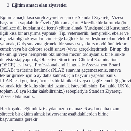
Eğitim amacı olan ziyaretler
Eğitim amaçlı kısa süreli ziyaretler için de Standart Ziyaretçi Vizesi
başvurusu yapılabilir. Özel eğitim amaçları; Akredite bir kurumda (bu,
İngilizce dil kurslarını da içerir) eğitim almak, Yurtdışındaki kursunuzla
ilgili kısa bir araştırma yapmak, Tıp, veterinerlik, hemşirelik, ebeler ve
diş hekimliği okuyanlar için isteğe bağlı ek bir yerleştirme olan ‘elektif’
yapmak, Giriş sınavına girmek, bir sınavı veya kurs modülünü tekrar
etmek veya bir doktora sözlü sınavı (viva) gerçekleştirmek, Bir tıp, diş
hekimliği veya hemşirelik okulundan mezun olduysanız, bir klinikte
ücretsiz staj yapmak, Objective Structured Clinical Examination
(OSCE) testi veya Professional and Linguistic Assessment Board
(PLAB) testlerine katılmak (PLAB sınavını geçemezseniz, sınava
tekrar girmek için 6 ay daha kalmak için başvuru yapabilirsiniz.
PLAB testi geçilirse, ücretsiz bir klinik eki veya diş gözlemciliği görevi
yapmak için de kalış sürenizi uzatmak isteyebilirsiniz. Bu halde UK’de
toplam 18 aya kadar kalabilirsiniz.) sebepleriyle Standart Ziyaretçi
Vizesi alabilirsiniz.
Her koşulda eğitiminiz 6 aydan uzun olamaz. 6 aydan daha uzun
sürecek bir eğitim almak istiyorsanız aşağıdakilerden birine
başvurmanız gerekir: