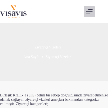
Skip
to
content
Ziyaretçi Vizeleri
Ana Sayfa
Ziyaretçi Vizeleri
Birleşik Krallık’a (UK) belirli bir sebep doğrultusunda ziyaret etmenize
olanak sağlayan ziyaretçi vizeleri amaçları bakımından kategorize
edilmiştir. Ziyaretçi kategorileri;