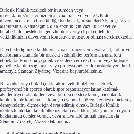
Birleşik Krallık merkezli bir kurumdan veya
müvekkiliniz/müşterinizden alacağınız davetiye ile UK’de
düzenlenecek olan bir etkinliğe katılmak için Standart Ziyaretçi Vizesi
alabilirsiniz. Katılacağınız olan etkinlik için yazılı bir davetiye
beraberinde mesleki belgenizin olması veya ispat edilebilir
yetkinliğinizin davetiyenin konusuyla uyuşuyor olması gerekmektedir.
Davet edildiğiniz etkinliklere, sanatçı, müzisyen veya sanat, kültür ve
performans alanında bir mesleki yetkinlikle; performansınızı icra
etmek, bir konuşma yapmak veya ders vermek, bir jüri veya tartışma
paneline katılım sağlamak veya profesyonel konferanslarda yer almak
amacıyla Standart Ziyaretçi Vizesine başvurabilirsiniz.
Bir avukat veya hukukçu olarak müvekkilinizi temsil etmek,
profesyonel bir sporcu olarak spor organizasyonlarına katılmak,
akademisyen olarak ders veya bir dizi derslere konuşmacı olarak
katılmak, bir konferansta konuşma yapmak, öğrencileri test etmek veya
deneyimlerini ölçmek için davet edilmiş olmak, Birleşik Krallık
merkezli pilotlara kendi ülkenizdeki havacılık regülasyonlarına uyum
bağlamında dersler vermek veya sınava tabi tutmak amaçlarıyla
Standart Ziyaretçi Vizesi alabilirsiniz.
Sağlık ve tedavi amaçlı Ziyaretler