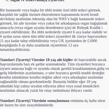
Bir hastanede veya başka bir tıbbi tesiste özel tıbbi tedavi görmek,
karşılıklı bir sağlık hizmeti düzenlemesi kapsamında ücreti kendi
devletiniz tarafından ödenmiş olan bir NHS’e bağlı hastanede tedavi
görmek, bir aile üyesine veya yakın bir arkadaşınıza organ bağışlamak
amacıyla (veya organ uyumu denetlemesi için) de Birleşik Krallık’ı
ziyaret edebilirsiniz. Bu tıbbi nedenlerle ziyaret 6 aya kadar olabilir ve
6 aydan uzun süren tüm tıbbi tedavi ziyaretleri ilk vizeye başvururken
11 aya kadar talep edilebilirsiniz veya UK içerisinden de £1000
karşılığında 6 ay daha uzatılarak ziyaretinizi 12 aya
tamamlayabilirsiniz.
Standart Ziyaretçi Vizesine 18 yaş altı kişiler
de başvurabilir ancak
başvurularında bazı ek şartlar aranmaktadır. Tüm ziyaretleri boyunca
ziyaret amacına bağlı ve uyumlu olarak gerekli konaklamaların,gidiş ve
geliş biletlerinin ayarlanması, o süre boyunca gerekli maddi desteğin
kendisi mümkünse kendisi değilse ailesi veya arkadaşları tarafından
sağlanabilir olması gerekmektedir. Bununla birlikte eğer 18 yaş
altındaki kişi yalnız seyahat ediyorsa ailesi veya yasal temsilcileri
tarafından alınacak yazılı bir onay mektubuna ihtiyacı vardır.
Standart Ziyaretçi Vizesinin sonuçlanması
ortalama üç hafta sürse
de bazen bu süre uzayabilmektedir.