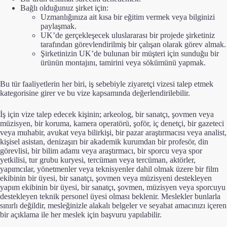
Bağlı olduğunuz şirket için:
Uzmanlığınıza ait kısa bir eğitim vermek veya bilginizi
paylaşmak.
UK’de gerçekleşecek uluslararası bir projede şirketiniz
tarafından görevlendirilmiş bir çalışan olarak görev almak.
Şirketinizin UK’de bulunan bir müşteri için sunduğu bir
ürünün montajını, tamirini veya sökümünü yapmak.
Bu tür faaliyetlerin her biri, iş sebebiyle ziyaretçi vizesi talep etmek
kategorisine girer ve bu vize kapsamında değerlendirilebilir.
İş için vize talep edecek kişinin; arkeolog, bir sanatçı, şovmen veya
müzisyen, bir koruma, kamera operatörü, şoför, iç denetçi, bir gazeteci
veya muhabir, avukat veya bilirkişi, bir pazar araştırmacısı veya analist,
kişisel asistan, denizaşırı bir akademik kurumdan bir profesör, din
görevlisi, bir bilim adamı veya araştırmacı, bir sporcu veya spor
yetkilisi, tur grubu kuryesi, tercüman veya tercüman, aktörler,
yapımcılar, yönetmenler veya teknisyenler dahil olmak üzere bir film
ekibinin bir üyesi, bir sanatçı, şovmen veya müzisyeni destekleyen
yapım ekibinin bir üyesi, bir sanatçı, şovmen, müzisyen veya sporcuyu
destekleyen teknik personel üyesi olması beklenir. Meslekler bunlarla
sınırlı değildir, mesleğinizle alakalı belgeler ve seyahat amacınızı içeren
bir açıklama ile her meslek için başvuru yapılabilir.