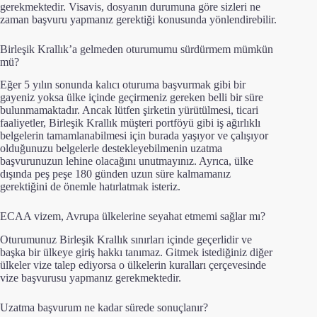
gerekmektedir. Visavis, dosyanın durumuna göre sizleri ne
zaman başvuru yapmanız gerektiği konusunda yönlendirebilir.
Birleşik Krallık’a gelmeden oturumumu sürdürmem mümkün
mü?
Eğer 5 yılın sonunda kalıcı oturuma başvurmak gibi bir
gayeniz yoksa ülke içinde geçirmeniz gereken belli bir süre
bulunmamaktadır. Ancak lütfen şirketin yürütülmesi, ticari
faaliyetler, Birleşik Krallık müşteri portföyü gibi iş ağırlıklı
belgelerin tamamlanabilmesi için burada yaşıyor ve çalışıyor
olduğunuzu belgelerle destekleyebilmenin uzatma
başvurunuzun lehine olacağını unutmayınız. Ayrıca, ülke
dışında peş peşe 180 günden uzun süre kalmamanız
gerektiğini de önemle hatırlatmak isteriz.
ECAA vizem, Avrupa ülkelerine seyahat etmemi sağlar mı?
Oturumunuz Birleşik Krallık sınırları içinde geçerlidir ve
başka bir ülkeye giriş hakkı tanımaz. Gitmek istediğiniz diğer
ülkeler vize talep ediyorsa o ülkelerin kuralları çerçevesinde
vize başvurusu yapmanız gerekmektedir.
Uzatma başvurum ne kadar sürede sonuçlanır?