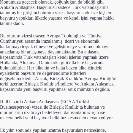
Konumuza geçecek olursak, çoğunluğun da bildiği gibi
Ankara Antlaşması Başvurusu sadece Türk vatandaşlarına
tanınmış bir girişimci oturum vizesi başvurusudur ve kişilere
başvuru yaptıkları ülkede yaşama ve kendi işini yapma hakkı
tanımaktadır.
Bu oturum vizesi esasen Avrupa Topluluğu ve Türkiye
Cumhuriyeti arasında imzalanmış, ticari ve ekonomik
kalkınmayı teşvik etmeye ve geliştirmeye yardımcı olmayı
amaçlamış bir anlaşmaya dayanmaktadır. Bu anlaşma
kapsamında Türk vatandaşları kendi işlerini yapmak üzere
Hollanda, Almanya, Danimarka gibi ülkelere başvuruda
bulunabilirler. Her ülkenin ve hatta bazen ülke içindeki
eyaletlerin başvuru ve değerlendirme kriterleri
değişebilmektedir. Ancak, Birleşik Krallık’ın Avrupa Birliği’ni
terki üzerine Birleşik Krallık’a/İngiltere’ye Ankara Anlaşması
kapsamında yeni başvuru yapılması artık mümkün değildir.
Hali hazırda Ankara Antlaşması (ECAA Turkish
Businessperson) vizesi ile Birleşik Krallık’ta bulunan ve
oturumlarını uzatmayı hedefleyen danışanlarımız için ise
macera belki yeni başlıyor belki hız kesmeden devam ediyor.
İlk yılın sonunda yapılan
uzatma başvuruları
neticesinde,