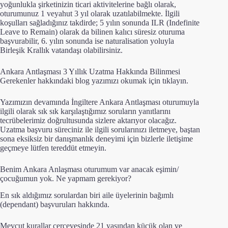
yoğunlukla şirketinizin ticari aktivitelerine bağlı olarak,
oturumunuz 1 veyahut 3 yıl olarak uzatılabilmekte. İlgili
koşulları sağladığınız takdirde; 5 yılın sonunda ILR (Indefinite
Leave to Remain) olarak da bilinen kalıcı süresiz oturuma
başvurabilir, 6. yılın sonunda ise naturalisation yoluyla
Birleşik Krallık vatandaşı olabilirsiniz.
Ankara Antlaşması 3 Yıllık Uzatma Hakkında Bilinmesi
Gerekenler
hakkındaki blog yazımızı okumak için tıklayın.
Yazımızın devamında İngiltere Ankara Antlaşması oturumuyla
ilgili olarak sık sık karşılaştığımız soruların yanıtlarını
tecrübelerimiz doğrultusunda sizlere aktarıyor olacağız.
Uzatma başvuru süreciniz ile ilgili sorularınızı iletmeye, baştan
sona eksiksiz bir danışmanlık deneyimi için bizlerle iletişime
geçmeye lütfen tereddüt etmeyin.
Benim Ankara Anlaşması oturumum var anacak eşimin/
çocuğumun yok. Ne yapmam gerekiyor?
En sık aldığımız sorulardan biri aile üyelerinin bağımlı
(dependant) başvuruları hakkında.
Mevcut kurallar çerçevesinde 21 yaşından küçük olan ve