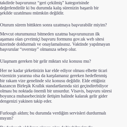
takdirde başvurunuz “geri çekilmiş” kategorisinde
değerlendirilir ki bu durumda kalış sürenizin başarılı bir
şekilde uzatılması mümkün değildir.
Oturum sürem bittikten sonra uzatmaya başvurabilir miyim?
Mevcut oturumunuz bitmeden uzatma başvurunuzun ilk
aşaması olan çevrimiçi başvuru formunu gov.uk web sitesi
üzerinde doldurmalı ve onaylamalısınız. Vaktinde yapılmayan
başvurular “overstay” olmanıza sebep olur.
Ulaşmam gereken bir gelir miktarı söz konusu mu?
Her ne kadar şirketinizin kar elde ediyor olması elbette ticari
vizenizin yararına olsa da karşılamanız gereken hedeflenmiş
bir rakam vize genelinde söz konusu değildir. Elde ettiğiniz
kazancın Birleşik Krallık standartlarında sizi geçindirebiliyor
olması bu noktada önemli bir unsurdur. Visavis, başvuru süresi
boyunca muhasebecinizle iletişim halinde kalarak gelir gider
dengenizi yakinen takip eder.
Furlough aldım; bu durumda verdiğim servisleri durdurmalı
mıyım?