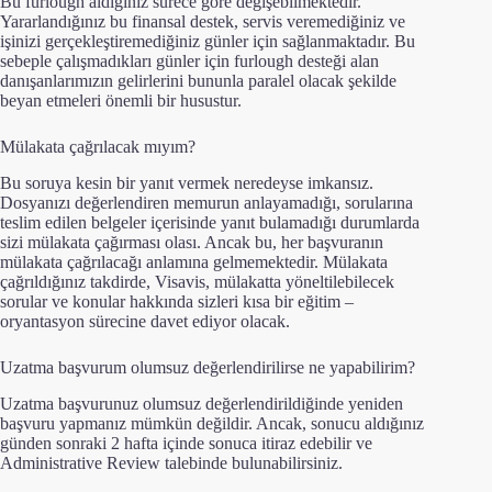
Bu furlough aldığınız sürece göre değişebilmektedir.
Yararlandığınız bu finansal destek, servis veremediğiniz ve
işinizi gerçekleştiremediğiniz günler için sağlanmaktadır. Bu
sebeple çalışmadıkları günler için furlough desteği alan
danışanlarımızın gelirlerini bununla paralel olacak şekilde
beyan etmeleri önemli bir husustur.
Mülakata çağrılacak mıyım?
Bu soruya kesin bir yanıt vermek neredeyse imkansız.
Dosyanızı değerlendiren memurun anlayamadığı, sorularına
teslim edilen belgeler içerisinde yanıt bulamadığı durumlarda
sizi mülakata çağırması olası. Ancak bu, her başvuranın
mülakata çağrılacağı anlamına gelmemektedir. Mülakata
çağrıldığınız takdirde, Visavis, mülakatta yöneltilebilecek
sorular ve konular hakkında sizleri kısa bir eğitim –
oryantasyon sürecine davet ediyor olacak.
Uzatma başvurum olumsuz değerlendirilirse ne yapabilirim?
Uzatma başvurunuz olumsuz değerlendirildiğinde yeniden
başvuru yapmanız mümkün değildir. Ancak, sonucu aldığınız
günden sonraki 2 hafta içinde sonuca itiraz edebilir ve
Administrative Review talebinde bulunabilirsiniz.