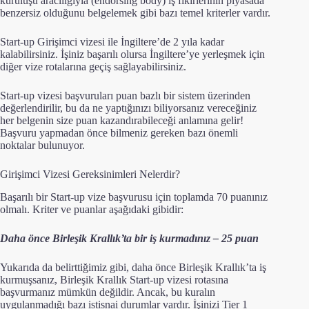
kuruluşu aracılığıyla (endorsing body) iş fikirlerinin piyasada
benzersiz olduğunu belgelemek gibi bazı temel kriterler vardır.
Start-up Girişimci ​​vizesi ile İngiltere’de 2 yıla kadar
kalabilirsiniz. İşiniz başarılı olursa İngiltere’ye yerleşmek için
diğer vize rotalarına geçiş sağlayabilirsiniz.
Start-up ​​vizesi başvuruları puan bazlı bir sistem üzerinden
değerlendirilir, bu da ne yaptığınızı biliyorsanız vereceğiniz
her belgenin size puan kazandırabileceği anlamına gelir!
Başvuru yapmadan önce bilmeniz gereken bazı önemli
noktalar bulunuyor.
Girişimci Vizesi Gereksinimleri Nelerdir?
Başarılı bir Start-up vize başvurusu için toplamda 70 puanınız
olmalı. Kriter ve puanlar aşağıdaki gibidir:
Daha önce Birleşik Krallık’ta bir iş kurmadınız – 25 puan
Yukarıda da belirttiğimiz gibi, daha önce Birleşik Krallık’ta iş
kurmuşsanız, Birleşik Krallık Start-up vizesi rotasına
başvurmanız mümkün değildir. Ancak, bu kuralın
uygulanmadığı bazı istisnai durumlar vardır. İşinizi Tier 1