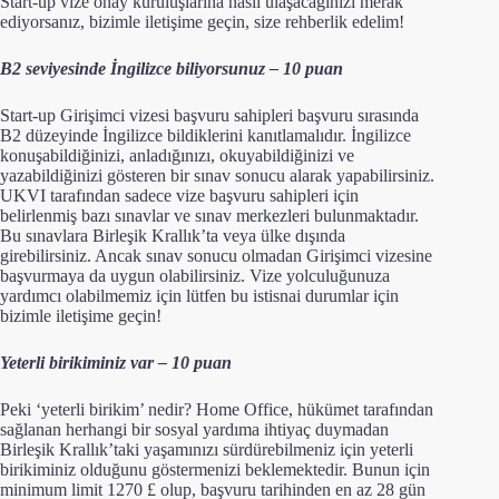
Start-up vize onay kuruluşlarına nasıl ulaşacağınızı merak
ediyorsanız, bizimle iletişime geçin, size rehberlik edelim!
B2 seviyesinde İngilizce biliyorsunuz – 10 puan
Start-up Girişimci ​​vizesi başvuru sahipleri başvuru sırasında
B2 düzeyinde İngilizce bildiklerini kanıtlamalıdır. İngilizce
konuşabildiğinizi, anladığınızı, okuyabildiğinizi ve
yazabildiğinizi gösteren bir sınav sonucu alarak yapabilirsiniz.
UKVI tarafından sadece vize başvuru sahipleri için
belirlenmiş bazı sınavlar ve sınav merkezleri bulunmaktadır.
Bu sınavlara Birleşik Krallık’ta veya ülke dışında
girebilirsiniz. Ancak sınav sonucu olmadan Girişimci ​​vizesine
başvurmaya da uygun olabilirsiniz. Vize yolculuğunuza
yardımcı olabilmemiz için lütfen bu istisnai durumlar için
bizimle iletişime geçin!
Yeterli birikiminiz var – 10 puan
Peki ‘yeterli birikim’ nedir? Home Office, hükümet tarafından
sağlanan herhangi bir sosyal yardıma ihtiyaç duymadan
Birleşik Krallık’taki yaşamınızı sürdürebilmeniz için yeterli
birikiminiz olduğunu göstermenizi beklemektedir. Bunun için
minimum limit 1270 £ olup, başvuru tarihinden en az 28 gün