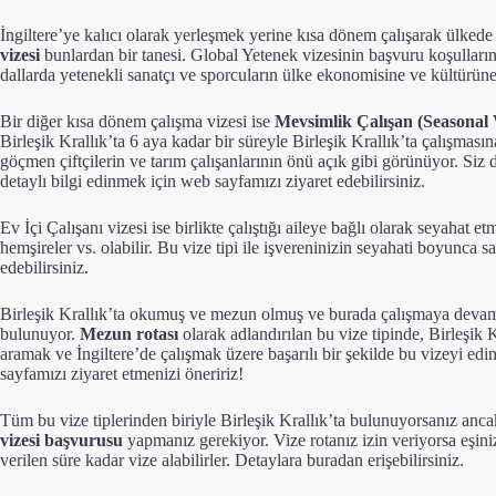
İngiltere’ye kalıcı olarak yerleşmek yerine kısa dönem çalışarak ülk
vizesi
bunlardan bir tanesi. Global Yetenek vizesinin başvuru koşullarına 
dallarda yetenekli sanatçı ve sporcuların ülke ekonomisine ve kültürün
Bir diğer kısa dönem çalışma vizesi ise
Mevsimlik Çalışan (Seasonal
Birleşik Krallık’ta 6 aya kadar bir süreyle Birleşik Krallık’ta çalışma
göçmen çiftçilerin ve tarım çalışanlarının önü açık gibi görünüyor. Siz
detaylı bilgi edinmek için web sayfamızı ziyaret edebilirsiniz.
Ev İçi Çalışanı vizesi
ise birlikte çalıştığı aileye bağlı olarak seyahat e
hemşireler vs. olabilir. Bu vize tipi ile işvereninizin seyahati boyunca
edebilirsiniz.
Birleşik Krallık’ta okumuş ve mezun olmuş ve burada çalışmaya devam e
bulunuyor.
Mezun rotası
olarak adlandırılan bu vize tipinde, Birleşik
aramak ve İngiltere’de çalışmak üzere başarılı bir şekilde bu vizeyi 
sayfamızı ziyaret etmenizi öneririz
!
Tüm bu vize tiplerinden biriyle Birleşik Krallık’ta bulunuyorsanız ancak
vizesi başvurusu
yapmanız gerekiyor. Vize rotanız izin veriyorsa eşiniz 
verilen süre kadar vize alabilirler.
Detaylara buradan erişebilirsiniz.