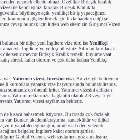
setmeden geçmek elbette olmaz. Özellikle Birleşik Krallık
vizesi
ile kendi işinizi kurarak Birleşik Krallık’ta
güvenilir, büyümeye açık, yenilikçi bir iş yapacağınızı
deri konumunu güçlendirmek için hızla hareket ettiği şu
ınıza cevap bulmak için lütfen web sitemizin
Girişimci Vizesi
bulunan bir diğer yeni İngiltere vize türü ise
Yenilikçi
k amacıyla İngiltere’ye yerleşebilirsiniz. Sıfırdan kurulacak
ak dilerseniz mevcut Birleşik Krallık temelli, büyüme vaat
, kalış süresi, kalıcı oturum ve çok daha fazlası Yenilikçi
ha var:
Yatırımcı vizesi, Investor visa
. Bu vizeyle belirlenen
melli kurumlara yaparak vize başvurusunda bulunabilirsiniz.
ızı sunmanız en önemli kriter. Yatırımcı vizesini aldıktan
rsiniz. Yatırım miktarınızla bağlantılı olarak 2,3 veya 5 yıl
erseniz
Yatırımcı vizesi sayfamıza bekleriz
.
n de kısaca bahsetmek istiyoruz. Bu rotada çok fazla alt
 var. Bunlar; akademi/araştırma, sanat/kültür ve dijital
başvuru yapabileceğiniz gibi, umut vaat eden yetenek
ağınız belgeler, İngiltere kalıcı oturum şartları,
adığımız
Global Yetenek web sayfamıza göz atmalısınız
.