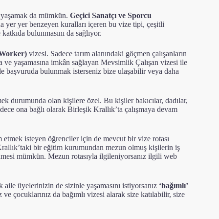
ede yaşamak da mümkün.
Geçici Sanatçı ve Sporcu
yer yer benzeyen kuralları içeren bu vize tipi, çeşitli
e katkıda bulunmasını da sağlıyor.
 Worker)
vizesi.
Sadece tarım alanındaki göçmen çalışanların
sına ve yaşamasına imkân sağlayan Mevsimlik Çalışan vizesi ile
 de başvuruda bulunmak isterseniz bize ulaşabilir veya daha
tmek durumunda olan kişilere özel. Bu kişiler bakıcılar, dadılar,
 sadece ona bağlı olarak Birleşik Krallık’ta çalışmaya devam
tmek isteyen öğrenciler için de mevcut bir vize rotası
 Krallık’taki bir eğitim kurumundan mezun olmuş kişilerin iş
edinmesi mümkün.
Mezun rotasıyla ilgileniyorsanız ilgili web
 aile üyelerinizin de sizinle yaşamasını istiyorsanız
‘bağımlı’
ve çocuklarınız da bağımlı vizesi alarak size katılabilir, size