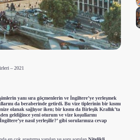
rleri – 2021
işimlerin yanı sıra göçmenlerin ve İngiltere’ye yerleşmek
rallarını da beraberinde getirdi. Bu vize tiplerinin bir kısmı
nize olanak sağlıyor iken; bir kısmı da Birleşik Krallık’ta
zden geldiğince yeni oturum ve vize koşullarını
ngiltere’ye nasıl yerleşilir?’ gibi sorularınıza cevap
ında en çok araştırma yapılan ve soru sorulan
Nitelikli