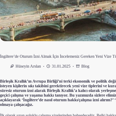
İngiltere’de Oturum İzni Almak İçin İncelemeniz Gereken Yeni Vize Tü
Hüseyin Arslan
31.01.2025
Blog
Birleşik Krallık’ın Avrupa Birliği’ni terki ekonomik ve politik değ
isteyen kişilerin sıkı takibini gerektirecek yeni vize tiplerini ve ku
süresiz oturum izni alarak Birleşik Krallık’a kalıcı olarak yerleşme
geçici çalışma ve yaşama hakkı tanıyor. Bu yazımızda sizlere elimi
açıklayarak ‘İngiltere’de nasıl oturum hakkı/çalışma izni alırım?’ ‘İ
olmaya çalışacağız.
İlk olarak uzun soluklu çalışma vizelerinden bahsedeceğiz. Belki hakk