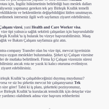
rotası için, İngiliz hükümetinin belirlediği bazı meslek dalları
liyseniz yapmanız gereken tek şey Birleşik Krallık temelli
kliliklerin ve beklentilerin değişebildiğini lütfen unutmayın.
 edinmek isterseniz ilgili
web sayfamızı ziyaret edebilirsiniz
.
alışanı vizesi
, yani
Health and Care Worker visa
.
 vize tipi yalnızca sağlık sektörü çalışanları için başvurulabilir
leşik Krallık’ta iş bularak bu vizeye başvurabilirsiniz. Maaş
ağlık ve Bakım Çalışanı sayfamıza göz atın
.
tra-company Transfer olan bu vize tipi, mevcut işyerinizin
uruya uygun meslekler bulunmakta. Şirket içi Çalışan vizesine
ler de mutlaka belirtilmeli. Firma İçi Çalışan vizenizin süresi
lirsiniz ancak rota ne yazık ki kalıcı oturuma evrilmiyor.
ziyaret edebilirsiniz
.
k Birleşik Krallık’ta çalışabileceğinizi duymuş muydunuz?
yorsa ve siz bu şirketin mevcut bir çalışanıysanız
Tek
m size göre! Tabii ki iş planı, şirketteki pozisyonunuz,
e Birleşik Krallık’ta kurulacak temsilcilik için detaylar vize
e yardımcı olabilmek adına vize başvuru rehberlerini