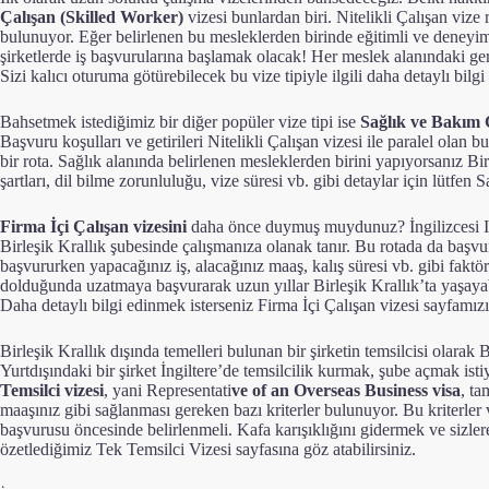
Çalışan (Skilled Worker)
vizesi bunlardan biri. Nitelikli Çalışan vize 
bulunuyor. Eğer belirlenen bu mesleklerden birinde eğitimli ve deneyim
şirketlerde iş başvurularına başlamak olacak! Her meslek alanındaki gere
Sizi kalıcı oturuma götürebilecek bu vize tipiyle ilgili daha detaylı bilgi
Bahsetmek istediğimiz bir diğer popüler vize tipi ise
Sağlık ve Bakım Ç
Başvuru koşulları ve getirileri Nitelikli Çalışan vizesi ile paralel olan bu
bir rota. Sağlık alanında belirlenen mesleklerden birini yapıyorsanız Bir
şartları, dil bilme zorunluluğu, vize süresi vb. gibi detaylar için lütfen
S
Firma İçi Çalışan vizesini
daha önce duymuş muydunuz? İngilizcesi In
Birleşik Krallık şubesinde çalışmanıza olanak tanır. Bu rotada da başv
başvururken yapacağınız iş, alacağınız maaş, kalış süresi vb. gibi faktör
dolduğunda uzatmaya başvurarak uzun yıllar Birleşik Krallık’ta yaşayabi
Daha detaylı bilgi edinmek isterseniz
Firma İçi Çalışan vizesi sayfamızı 
Birleşik Krallık dışında temelleri bulunan bir şirketin temsilcisi olara
Yurtdışındaki bir şirket İngiltere’de temsilcilik kurmak, şube açmak isti
Temsilci vizesi
, yani Representati
ve of an Overseas Business visa
, ta
maaşınız gibi sağlanması gereken bazı kriterler bulunuyor. Bu kriterler v
başvurusu öncesinde belirlenmeli. Kafa karışıklığını gidermek ve sizler
özetlediğimiz
Tek Temsilci Vizesi sayfasına göz atabilirsiniz
.