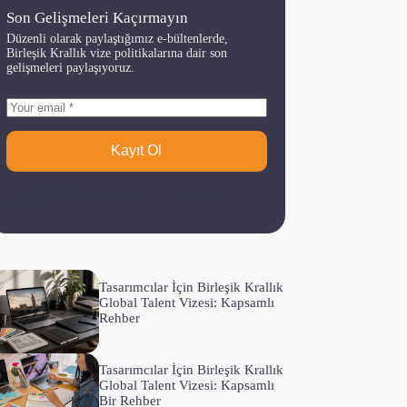
Son Gelişmeleri Kaçırmayın
Düzenli olarak paylaştığımız e-bültenlerde,
Birleşik Krallık vize politikalarına dair son
gelişmeleri paylaşıyoruz.
Kayıt Ol
Gizlilik sözleşmesi
ni okudum ve kabul
ediyorum.
Tasarımcılar İçin Birleşik Krallık
Global Talent Vizesi: Kapsamlı
Rehber
Tasarımcılar İçin Birleşik Krallık
Global Talent Vizesi: Kapsamlı
Bir Rehber