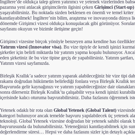
İngiltere’de oldukça talep gören yatırımcı ve yetenek vizelerinden bah
pazarına yeni atılacak girişimcilerin ilgisini çeken
Girişimci (Start-up) 
yaşayabilirsiniz. Bu noktada sizden beklenen en önemli ve temel kriter 
kanıtlayabilmek! İngiltere’nin bilim, araştırma ve inovasyonda dünya li
dönemde Girişimci vizesi oldukça konuşulacak gibi görünüyor. Sorular
sayfasını okuyun ve bizimle iletişime geçin
!
Girişimci vizesine birçok yönüyle benzeyen ama kendine has özellikleri 
Yatırım vizesi (Innovator visa)
. Bu vize tipiyle de kendi işinizi kurma
şirketler için belirli miktarda bir yatırım yapma koşulu bulunuyor. Anc
eden şirketiniz ile bu vize tipine geçiş de yapabilirsiniz. Yatırım şartları
Yatırım vizesi sayfamızda.
Birleşik Krallık’a sadece yatırım yaparak alabileceğiniz bir vize tipi da
rakamı doğrudan hükümetin belirlediği fonlara veya Birleşik Krallık te
Başvuruda gelir kaynağınızı ve yatırım yapabileceğinize dair olanakların
sonra dilerseniz Birleşik Krallık’ta çalışabilir veya kendi işinizi kurabili
içerisinde kalıcı oturuma başvurabilirsiniz. Daha fazlasını öğrenmek ist
Yetenek odaklı bir rota olan
Global Yetenek (Global Talent)
vizesinde
kategori bulunuyor ancak temelde başvuru yapılabilecek üç yetenek alanı
teknoloji. Global Yetenek vizesine doğrudan bir yetenek sahibi olarak 
başvurusunda da bulunabilirsiniz. Yeteneğinizi kanıtlayabilmek için sunac
değerlendirme süresi… Hepsi ve daha fazlasını sizler için detaylı açıkl